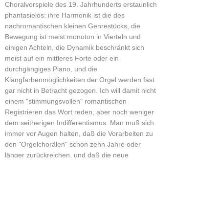
Choralvorspiele des 19. Jahrhunderts erstaunlich
phantasielos: ihre Harmonik ist die des
nachromantischen kleinen Genrestücks, die
Bewegung ist meist monoton in Vierteln und
einigen Achteln, die Dynamik beschränkt sich
meist auf ein mittleres Forte oder ein
durchgängiges Piano, und die
Klangfarbenmöglichkeiten der Orgel werden fast
gar nicht in Betracht gezogen. Ich will damit nicht
einem "stimmungsvollen" romantischen
Registrieren das Wort reden, aber noch weniger
dem seitherigen Indifferentismus. Man muß sich
immer vor Augen halten, daß die Vorarbeiten zu
den "Orgelchorälen" schon zehn Jahre oder
länger zurückreichen, und daß die neue
Bewegung erst in diesem Jahrzehnt eingesetzt
hat. Von diesem neuen Geist zeugen die 77
Choralvorspiele, die nach meiner (chronologisch
nicht ganz strengen) Abgrenzung das 20.
Jahrhundert vertreten: Max Reger ist