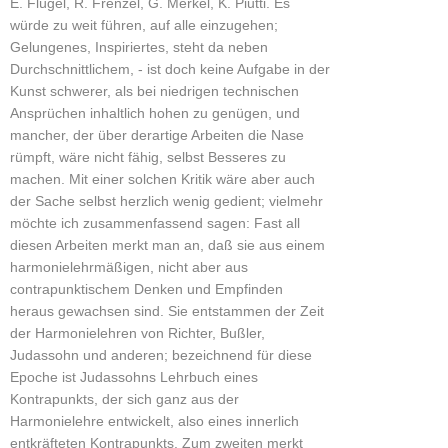
E. Flügel, R. Frenzel, G. Merkel, K. Piutti. Es
würde zu weit führen, auf alle einzugehen;
Gelungenes, Inspiriertes, steht da neben
Durchschnittlichem, - ist doch keine Aufgabe in der
Kunst schwerer, als bei niedrigen technischen
Ansprüchen inhaltlich hohen zu genügen, und
mancher, der über derartige Arbeiten die Nase
rümpft, wäre nicht fähig, selbst Besseres zu
machen. Mit einer solchen Kritik wäre aber auch
der Sache selbst herzlich wenig gedient; vielmehr
möchte ich zusammenfassend sagen: Fast all
diesen Arbeiten merkt man an, daß sie aus einem
harmonielehrmäßigen, nicht aber aus
contrapunktischem Denken und Empfinden
heraus gewachsen sind. Sie entstammen der Zeit
der Harmonielehren von Richter, Bußler,
Judassohn und anderen; bezeichnend für diese
Epoche ist Judassohns Lehrbuch eines
Kontrapunkts, der sich ganz aus der
Harmonielehre entwickelt, also eines innerlich
entkräfteten Kontrapunkts. Zum zweiten merkt