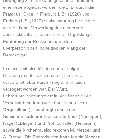
Bewegung zum Stillstand gekommen und durch
eine neue abgelöst worden, die z. B. durch die
Prätorius=Orgel in Freiburg i. Br. (1926) und
Freiberg i. S. (1927) schlagwortartig bezeichnet
werden kann: Verwerfung des modernen
ausdrucksvollen, nuancierenden Orgelklangs,
Forderung der Rückkehr zum alten,
überpersönlichen, hoheitsvollen Klang der
Barockorgel.
In diese Zeit also fällt die eben erfolgte
Herausgabe der Orgelchoräle, die lange
vorbereitet, aber durch Krieg und Inflation
verzögert worden war. Der Württ.
Lehrerunterstützungsverein, der finanziell die
Verantwortung trug (wie früher schon beim
"Orgelalbum"), beauftragte damit die
Seminarmusiklehrer Studienräte Kunz (Nürtingen),
Nagel (Eßlingen) und Prof. Schäffer (Heilbronn)
sowie die Kirchenmusikdirektoren M. Mezger und
A. Strebel. Die Endredaktion hatte Martin Mezger.