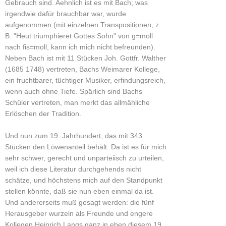
Gebrauch sind. Aehnlich ist es mit Bach; was
irgendwie dafür brauchbar war, wurde
aufgenommen (mit einzelnen Transpositionen, z.
B. "Heut triumphieret Gottes Sohn" von g=moll
nach fis=moll, kann ich mich nicht befreunden).
Neben Bach ist mit 11 Stücken Joh. Gottfr. Walther
(1685 1748) vertreten, Bachs Weimarer Kollege,
ein fruchtbarer, tüchtiger Musiker, erfindungsreich,
wenn auch ohne Tiefe. Spärlich sind Bachs
Schüler vertreten, man merkt das allmähliche
Erlöschen der Tradition.
Und nun zum 19. Jahrhundert, das mit 343
Stücken den Löwenanteil behält. Da ist es für mich
sehr schwer, gerecht und unparteiisch zu urteilen,
weil ich diese Literatur durchgehends nicht
schätze, und höchstens mich auf den Standpunkt
stellen könnte, daß sie nun eben einmal da ist.
Und andererseits muß gesagt werden: die fünf
Herausgeber wurzeln als Freunde und engere
Kollegen Heinrich Langs ganz in eben diesem 19.