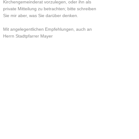
Kirchengemeinderat vorzulegen, oder ihn als
private Mitteilung zu betrachten; bitte schreiben
Sie mir aber, was Sie darüber denken.
Mit angelegentlichen Empfehlungen, auch an
Herrn Stadtpfarrer Mayer
Ihr sehr ergeb.
Herm. Keller.
19.09.1915
Quelle:
Akten der Markusgemeinde
Pfr.Reg. III A 15 (Organist)
Brief Dr. Sigel an HK vom 19.09.1915
(siehe Schreiben HK vom 23.09.)
19.09.1915
Stuttgart den 19. Sept. 15
Kronenstr. 55