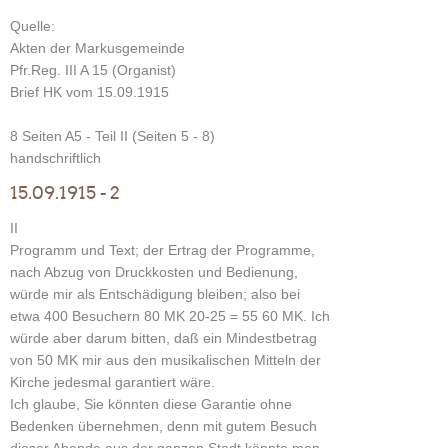
Quelle:
Akten der Markusgemeinde
Pfr.Reg. III A 15 (Organist)
Brief HK vom 15.09.1915
8 Seiten A5 - Teil II (Seiten 5 - 8)
handschriftlich
15.09.1915 - 2
II
Programm und Text; der Ertrag der Programme,
nach Abzug von Druckkosten und Bedienung,
würde mir als Entschädigung bleiben; also bei
etwa 400 Besuchern 80 MK 20-25 = 55 60 MK. Ich
würde aber darum bitten, daß ein Mindestbetrag
von 50 MK mir aus den musikalischen Mitteln der
Kirche jedesmal garantiert wäre.
Ich glaube, Sie könnten diese Garantie ohne
Bedenken übernehmen, denn mit gutem Besuch
dieser Abende aus der ganzen Stadt könnte man