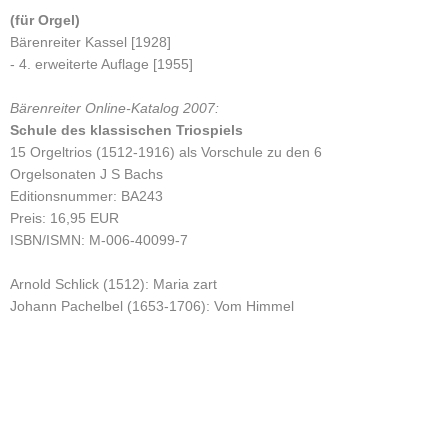
(für Orgel)
Bärenreiter Kassel [1928]
- 4. erweiterte Auflage [1955]
Bärenreiter Online-Katalog 2007:
Schule des klassischen Triospiels
15 Orgeltrios (1512-1916) als Vorschule zu den 6
Orgelsonaten J S Bachs
Editionsnummer: BA243
Preis: 16,95 EUR
ISBN/ISMN: M-006-40099-7
Arnold Schlick (1512): Maria zart
Johann Pachelbel (1653-1706): Vom Himmel
hoch, da komm ich her
Dietrich Buxtehude (1637-1707): Vater unser im
Himmelreich
Georg Böhm (1661-1734): Christe, der du bist Tag
und Licht
Johann Gottfried Walther (1684-1748): In dulci