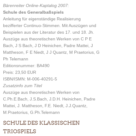
Bärenreiter Online-Kaptalog 2007:
Schule des Generalbaßspiels
Anleitung für eigenständige Realisierung
bezifferter Continuo-Stimmen. Mit Auszügen und
Beispielen aus der Literatur des 17. und 18. Jh.
Auszüge aus theoretischen Werken von C P E
Bach, J S Bach, J D Heinichen, Padre Mattei, J
Mattheson, F E Niedt, J J Quantz, M Praetorius, G
Ph Telemann
Editionsnummer: BA490
Preis: 23,50 EUR
ISBN/ISMN: M-006-40291-5
Zusatzinfo zum Titel
Auszüge aus theoretischen Werken von
C.Ph.E.Bach, J.S.Bach, J.D.H. Heinichen, Padre
Mattei, J. Mattheson, F.E. Niedt, J.J.Quantz,
M.Praetorius, G.Ph.Telemann
SCHULE DES KLASSISCHEN
TRIOSPIELS