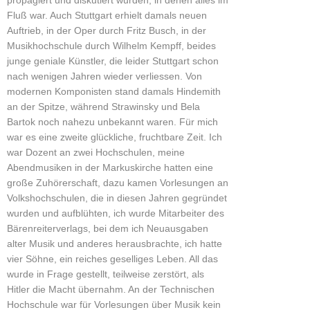
propagiert und diskutiert wurden, in denen alles im
Fluß war. Auch Stuttgart erhielt damals neuen
Auftrieb, in der Oper durch Fritz Busch, in der
Musikhochschule durch Wilhelm Kempff, beides
junge geniale Künstler, die leider Stuttgart schon
nach wenigen Jahren wieder verliessen. Von
modernen Komponisten stand damals Hindemith
an der Spitze, während Strawinsky und Bela
Bartok noch nahezu unbekannt waren. Für mich
war es eine zweite glückliche, fruchtbare Zeit. Ich
war Dozent an zwei Hochschulen, meine
Abendmusiken in der Markuskirche hatten eine
große Zuhörerschaft, dazu kamen Vorlesungen an
Volkshochschulen, die in diesen Jahren gegründet
wurden und aufblühten, ich wurde Mitarbeiter des
Bärenreiterverlags, bei dem ich Neuausgaben
alter Musik und anderes herausbrachte, ich hatte
vier Söhne, ein reiches geselliges Leben. All das
wurde in Frage gestellt, teilweise zerstört, als
Hitler die Macht übernahm. An der Technischen
Hochschule war für Vorlesungen über Musik kein