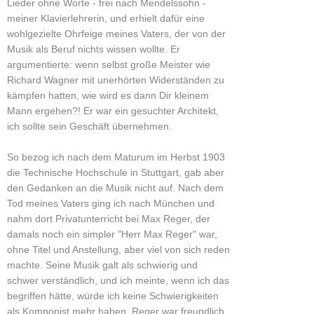
Lieder ohne Worte - frei nach Mendelssohn -
meiner Klavierlehrerin, und erhielt dafür eine
wohlgezielte Ohrfeige meines Vaters, der von der
Musik als Beruf nichts wissen wollte. Er
argumentierte: wenn selbst große Meister wie
Richard Wagner mit unerhörten Widerständen zu
kämpfen hatten, wie wird es dann Dir kleinem
Mann ergehen?! Er war ein gesuchter Architekt,
ich sollte sein Geschäft übernehmen.
So bezog ich nach dem Maturum im Herbst 1903
die Technische Hochschule in Stuttgart, gab aber
den Gedanken an die Musik nicht auf. Nach dem
Tod meines Vaters ging ich nach München und
nahm dort Privatunterricht bei Max Reger, der
damals noch ein simpler "Herr Max Reger" war,
ohne Titel und Anstellung, aber viel von sich reden
machte. Seine Musik galt als schwierig und
schwer verständlich, und ich meinte, wenn ich das
begriffen hätte, würde ich keine Schwierigkeiten
als Komponist mehr haben. Reger war freundlich