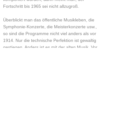
Fortschritt bis 1965 sei nicht allzugroß.
Überblickt man das öffentliche Musikleben, die
Symphonie-Konzerte, die Meisterkonzerte usw.,
so sind die Programme nicht viel anders als vor
1914. Nur die technische Perfektion ist gewaltig
gestiegen. Anders ist es mit der alten Musik. Vor
1914 war Bach "alte Musik", in den zwanziger
Jahren war es Schütz, heute ist es die Musik der
Gotik und der Früh-Renaissance. Die großen
Umwälzungen liegen auf anderem Gebiet: in der
Massenverbreitung der Musik jeder Art durch
Rundfunk und Schallplatte. Sie ist teils übertrieben
positiv, teils übertrieben negativ gewertet worden.
Sie stellt den Musiker vor die Frage, was sein
eigenes Musizieren noch für einen Wert, für eine
Bedeutung habe? Wir haben heute (etwa in
Stuttgart) weniger Konzerte als vor fünfzig Jahren,
obwohl die Stadt heute mehr als doppelt so viel
Einwohner hat, aber wir haben fast nur gute und