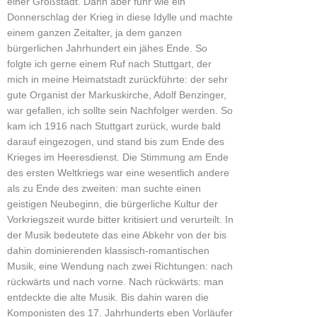
einer Großstadt. Dann aber fuhr wie ein
Donnerschlag der Krieg in diese Idylle und machte
einem ganzen Zeitalter, ja dem ganzen
bürgerlichen Jahrhundert ein jähes Ende. So
folgte ich gerne einem Ruf nach Stuttgart, der
mich in meine Heimatstadt zurückführte: der sehr
gute Organist der Markuskirche, Adolf Benzinger,
war gefallen, ich sollte sein Nachfolger werden. So
kam ich 1916 nach Stuttgart zurück, wurde bald
darauf eingezogen, und stand bis zum Ende des
Krieges im Heeresdienst. Die Stimmung am Ende
des ersten Weltkriegs war eine wesentlich andere
als zu Ende des zweiten: man suchte einen
geistigen Neubeginn, die bürgerliche Kultur der
Vorkriegszeit wurde bitter kritisiert und verurteilt. In
der Musik bedeutete das eine Abkehr von der bis
dahin dominierenden klassisch-romantischen
Musik, eine Wendung nach zwei Richtungen: nach
rückwärts und nach vorne. Nach rückwärts: man
entdeckte die alte Musik. Bis dahin waren die
Komponisten des 17. Jahrhunderts eben Vorläufer